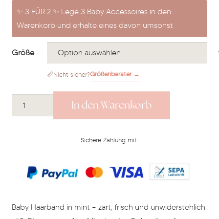
✨ 3 FÜR 2 ✨ Lege 3 Baby Accessoires in den
Warenkorb und erhalte eines davon umsonst
Größe
Größenberater →
📏
Nicht sicher?
Headband
In den Warenkorb
Fern
Menge
Sichere Zahlung mit:
Baby Haarband in mint – zart, frisch und unwiderstehlich