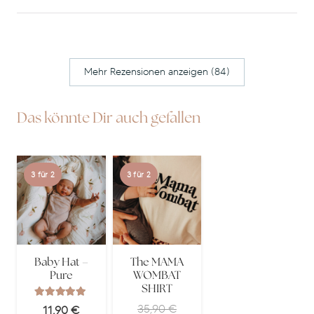
Mehr Rezensionen anzeigen (84)
Das könnte Dir auch gefallen
3 für 2
3 für 2
Baby Hat –
The MAMA
Pure
WOMBAT
SHIRT
Bewertet mit
5.00
von 5
35,90
€
11,90
€