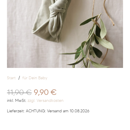
Start
/
für Dein Baby
Ursprünglicher
Aktueller
11,90
€
9,90
€
Preis
Preis
inkl. MwSt.
zzgl. Versandkosten
war:
ist:
Lieferzeit:
ACHTUNG: Versand am 10.08.2026
11,90 €
9,90 €.