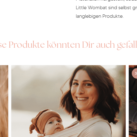
Little Wombat sind selbst 
langlebigen Produkte.
Laura
se Produkte könnten Dir auch gefal
Dusty Olive
3
Laura
Little Wom