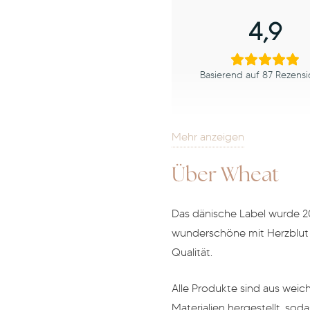
4,9
Basierend auf 87 Rezens
Mehr anzeigen
1-3 von 87 Rezensionen
Über Wheat
Angela Studte
Das dänische Label wurde 2
wunderschöne mit Herzblut
Qualität.
Little Wom
Alle Produkte sind aus weic
Materialien hergestellt, sod