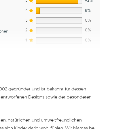
5
92%
4
8%
3
0%
2
0%
ionen
1
0%
16.04.2024
002 gegründet und ist bekannt für dessen
 entworfenen Designs sowie der besonderen
bat
hen, natürlichen und umweltfreundlichen
ass sich Kinder darin wohl fühlen. Wir Mamas bei