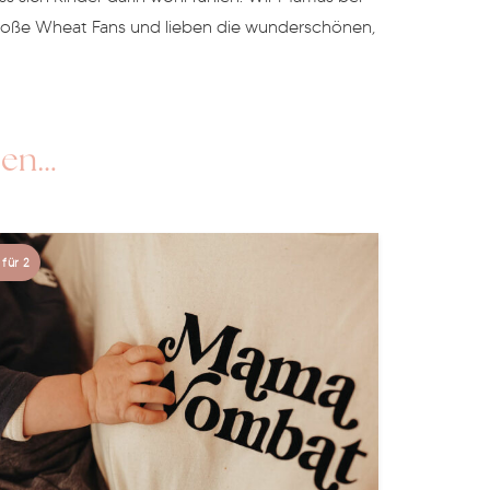
große Wheat Fans und lieben die wunderschönen,
17.05.2023
len…
 für 2
17.05.2023
bat