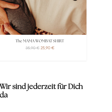
 Rezensionen anzeigen (84)
The MAMA WOMBAT SHIRT
Ursprünglicher
Aktueller
35,90
€
25,90
€
Preis
Preis
war:
ist:
35,90 €
25,90 €.
Wir sind jederzeit für Dich
da