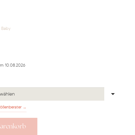
n Baby
licher
ktueller
reis
st:
m 10.08.2026
9,90 €.
ößenberater →
Warenkorb