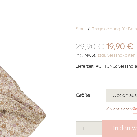
Start
/
Tragekleidung für Dei
Ursprüng
A
29,90
€
19,90
€
Preis
P
inkl. MwSt.
zzgl. Versandkosten
war:
i
Lieferzeit:
ACHTUNG: Versand a
29,90 €
1
Größe
Gr
📏
Nicht sicher?
Baby
In den 
Sonnenhut