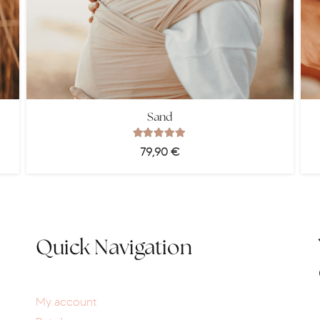
Mehr
Sand
Bewertet mit
4.91
von 5
79,90
€
Quick Navigation
My account